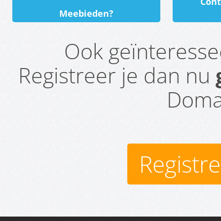
Cont
Meebieden?
Ook geïnteress
Registreer je dan nu
Domai
Registr