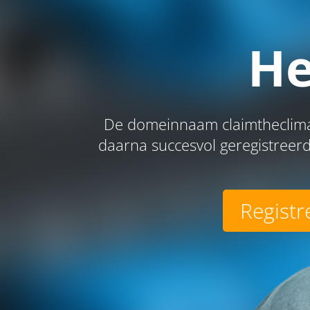
He
De domeinnaam claimtheclimat
daarna succesvol geregistreerd
Registr