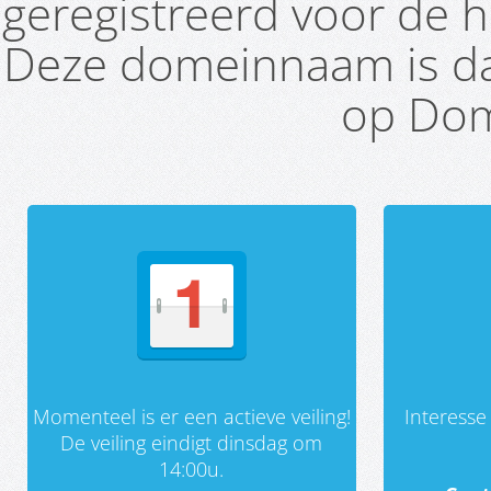
geregistreerd voor de h
Deze domeinnaam is da
op Dom
Momenteel is er een actieve veiling!
Interess
De veiling eindigt dinsdag om
14:00u.